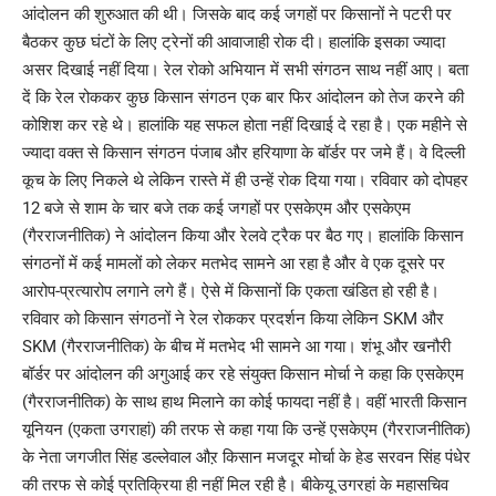
आंदोलन की शुरुआत की थी। जिसके बाद कई जगहों पर किसानों ने पटरी पर
बैठकर कुछ घंटों के लिए ट्रेनों की आवाजाही रोक दी। हालांकि इसका ज्यादा
असर दिखाई नहीं दिया। रेल रोको अभियान में सभी संगठन साथ नहीं आए। बता
दें कि रेल रोककर कुछ किसान संगठन एक बार फिर आंदोलन को तेज करने की
कोशिश कर रहे थे। हालांकि यह सफल होता नहीं दिखाई दे रहा है। एक महीने से
ज्यादा वक्त से किसान संगठन पंजाब और हरियाणा के बॉर्डर पर जमे हैं। वे दिल्ली
कूच के लिए निकले थे लेकिन रास्ते में ही उन्हें रोक दिया गया। रविवार को दोपहर
12 बजे से शाम के चार बजे तक कई जगहों पर एसकेएम और एसकेएम
(गैरराजनीतिक) ने आंदोलन किया और रेलवे ट्रैक पर बैठ गए। हालांकि किसान
संगठनों में कई मामलों को लेकर मतभेद सामने आ रहा है और वे एक दूसरे पर
आरोप-प्रत्यारोप लगाने लगे हैं। ऐसे में किसानों कि एकता खंडित हो रही है।
रविवार को किसान संगठनों ने रेल रोककर प्रदर्शन किया लेकिन SKM और
SKM (गैरराजनीतिक) के बीच में मतभेद भी सामने आ गया। शंभू और खनौरी
बॉर्डर पर आंदोलन की अगुआई कर रहे संयुक्त किसान मोर्चा ने कहा कि एसकेएम
(गैरराजनीतिक) के साथ हाथ मिलाने का कोई फायदा नहीं है। वहीं भारती किसान
यूनियन (एकता उगराहां) की तरफ से कहा गया कि उन्हें एसकेएम (गैरराजनीतिक)
के नेता जगजीत सिंह डल्लेवाल औऱ किसान मजदूर मोर्चा के हेड सरवन सिंह पंधेर
की तरफ से कोई प्रतिक्रिया ही नहीं मिल रही है। बीकेयू उगरहां के महासचिव