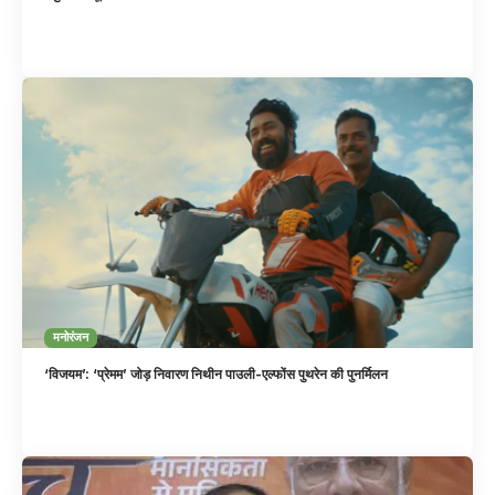
मनोरंजन
‘विजयम’: ‘प्रेमम’ जोड़ निवारण निथीन पाउली-एल्फोंस पुथरेन की पुनर्मिलन