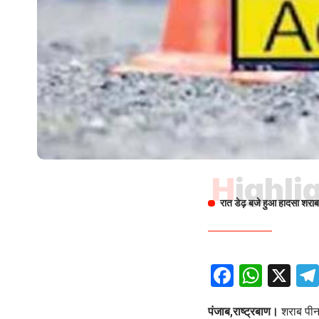
Highli
रात डेढ़ बजे हुआ हादसा शराब क
Facebo
What
X
पंजाब,राष्ट्रबाण।
शराब पीना