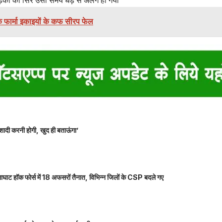
ड़की का सिर उसी समय धड़ से अलग हो गया
 फार्मा इकाइयों के कफ सीरप फेल
शादी करनी होगी, खुद ही बताऊंगा’
ाघाट हॉक फोर्स में 18 अफसरों तैनात, विभिन्न जिलों के CSP बदले गए