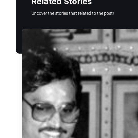
Related Stories
Uncover the stories that related to the post!