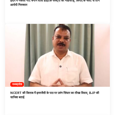
इंदौर में नकली नोट बनाने वाली हाईटेक फैक्ट्री का भंडाफोड़, किराए के फ्लैट से तीन
आरोपी गिरफ्तार
मध्यप्रदेश
NCERT की किताब में इमरजेंसी के पाठ पर उमंग सिंघार का तीखा विवाद, BJP की
साजिश बताई