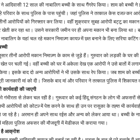
ने आदिवासी 12 साल की नाबालिग बच्ची के साथ गैंगरेप किया। शाम को बच्ची ने
पूरे परिवार के साथ पुलिस के पास पहुंची। जहां पुलिस ने तत्काल केस दजज़् कर आ
े तीनों आरोपियों को गिरफ्तार कर लिया। वहीं शुक्रवार सुबह आरोपी बट्टू का मकान
खेती कर रहा था। उसने सरकारी जमीन पर ही अपना मकान भी बना लिया था। बता 
नाबालिग के यहां चल रहे मकान निमाज़्ण कायज़् में छत बनाने के लिए सरिया कटिं
च्ची
सार तीनों आरोपी मकान निमाज़्ण के काम से जुड़े हैं। गुरुवार को लड़की के घर 
ं खेत पर चली गई। वहीं बच्ची को घर में अकेला देख एक आरोपी ने उसे बातों में 
िया। इसके बाद दो अन्य आरोपियों ने भी उसके साथ रेप किया। जब शाम को बच्ची
पूरी जानकारी मां को दी। जिसके बाद मां और परिवार ने तत्काल पुलिस में शिकायत 
ी कार्यवाही की जाएगी
े को गंभीरता से लेकर चल रही है। गुरूवार को कई हिंदू संगठन के लोग भी अफसरों से 
 आरोपियों को कोटज़् में पेश करने के साथ ही उन पर रासुका के तह्त भी कार्यवाह
े जा रहे है। अरमान ही अपने साथ रईस और अन्य को लेकर आया था। बच्ची के नाना न
में महिला पुलिस अफसर की मौजदूगी में मेडीकल भी कराया गया।
्त है आक्रोश
ुसार बच्ची आदिवासी समाज की बताई जा रही है। घटना के बाद से पूरे इलाके में