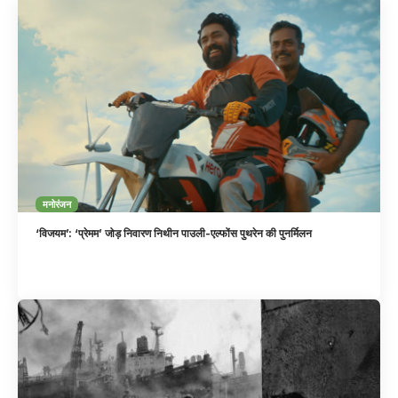
मनोरंजन
‘विजयम’: ‘प्रेमम’ जोड़ निवारण निथीन पाउली-एल्फोंस पुथरेन की पुनर्मिलन