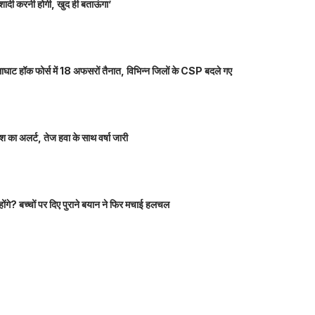
शादी करनी होगी, खुद ही बताऊंगा’
ाघाट हॉक फोर्स में 18 अफसरों तैनात, विभिन्न जिलों के CSP बदले गए
 का अलर्ट, तेज हवा के साथ वर्षा जारी
होंगे? बच्चों पर दिए पुराने बयान ने फिर मचाई हलचल