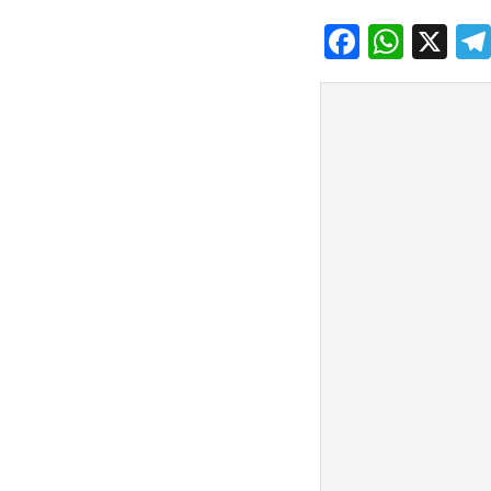
Facebo
What
X