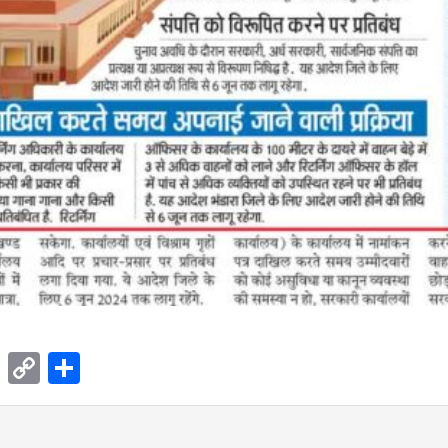
ok
sApp
Telegram
Copy
Share
Link