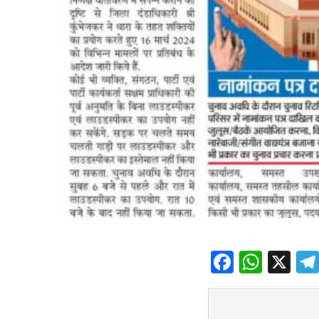
Facebo
What
X