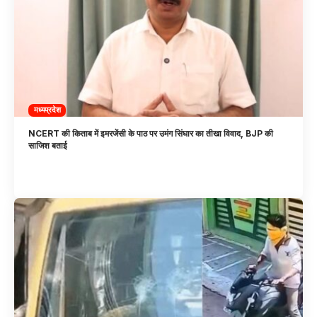
मध्यप्रदेश
NCERT की किताब में इमरजेंसी के पाठ पर उमंग सिंघार का तीखा विवाद, BJP की
साजिश बताई