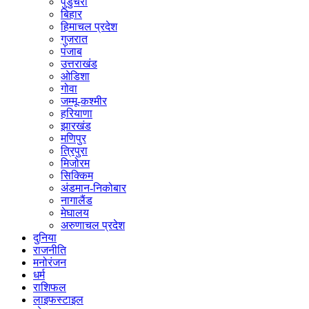
पुडुचेरी
बिहार
हिमाचल प्रदेश
गुजरात
पंजाब
उत्तराखंड
ओडिशा
गोवा
जम्मू-कश्मीर
हरियाणा
झारखंड
मणिपुर
त्रिपुरा
मिजोरम
सिक्किम
अंडमान-निकोबार
नागालैंड
मेघालय
अरुणाचल प्रदेश
दुनिया
राजनीति
मनोरंजन
धर्म
राशिफल
लाइफस्टाइल