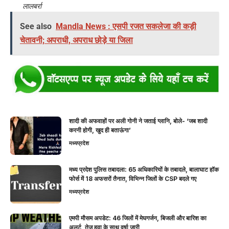
लालबर्रा
See also
Mandla News : एसपी रजत सकलेजा की कड़ी
चेतावनी; अपराधी, अपराध छोड़े या जिला
शादी की अफवाहों पर अली गोनी ने जताई ग्लानि, बोले- ‘जब शादी
करनी होगी, खुद ही बताऊंगा’
मध्यप्रदेश
मध्य प्रदेश पुलिस तबादला: 65 अधिकारियों के तबादले, बालाघाट हॉक
फोर्स में 18 अफसरों तैनात, विभिन्न जिलों के CSP बदले गए
मध्यप्रदेश
एमपी मौसम अपडेट: 46 जिलों में मेघगर्जन, बिजली और बारिश का
अलर्ट, तेज हवा के साथ वर्षा जारी