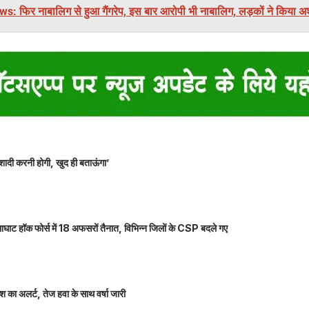
s: फिर नाबालिग से हुआ गैंगरेप, इस बार आरोपी भी नाबालिग, लड़कों ने किया 
शादी करनी होगी, खुद ही बताऊंगा’
ाघाट हॉक फोर्स में 18 अफसरों तैनात, विभिन्न जिलों के CSP बदले गए
 का अलर्ट, तेज हवा के साथ वर्षा जारी