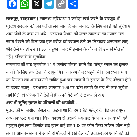
Facebook
WhatsApp
X
Telegram
Copy
Share
Link
छतरपुर, राष्ट्रबाण।
स्वास्थ्य सुविधाओं मैं करोड़ों खर्च करने के बावजूद भी
प्रदेश सरकार को जब पलीता लग जाता है जब जनहित के लिए बनाई गई सुविधाएं
आम लोगों के काम ना आये। स्वास्थ्य विभाग की लचर व्यवस्था का नजारा उस
समय देखने को मिला जब एक मरीज को स्वजन ठेले पर लिटाकर अस्पताल लाए
और ठेले पर ही उसका इलाज हुआ। बाद में इलाज के दौरान ही उसकी मौत हो
गई। परिजनों के मुताबिक
बक्सवाहा की वार्ड क्रमांक 14 में जसोदा बंसल अपने बेटे महेंद्र बंसल का इलाज
कराने के लिए हाथ ठेला से सामुदायिक स्वास्थ्य केंद्र पहुंची थी। स्वास्थ्य विभाग
का सिस्टम तब अनउपयोगी साबित हुआ जब स्वजनों ने इलाज के लिए परेशान होने
के हालात बताए। दरअसल लागतार 108 पर फोन लगाने के बाद भी उन्हें सुविधा
नही मिली तो परिजनों ने ठेले में ही अपने बेटे को लिटाकर ले आए।
आप भी सुनिए मृतक के परिजनों की आपबीती…
मृतक की मां जसोदा बंसल का कहना था कि हमारे बेटे महेंद्र के पीठ का ट्यूमर
अचानक फूट गया था। जिस कारण से उसको घबराहट के साथ-साथ काफी दर्द
महसूस होने लगा जिसके बाद हमने कई बार 108 पर फोन किया लेकिन फोन नहीं
लगा। आनन-फानन में अपने ही मोहल्ले में रखें ठेले को उठाकर हम अपने बेटे को