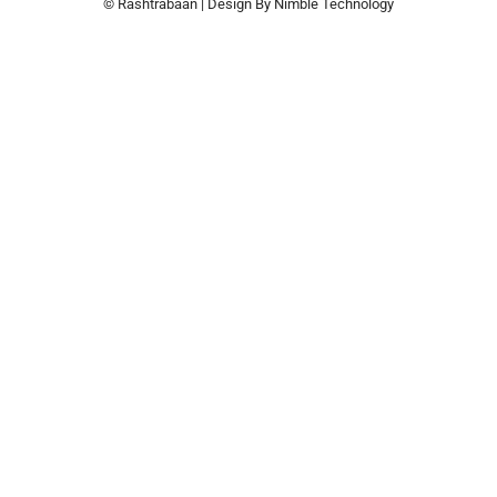
© Rashtrabaan | Design By
Nimble Technology