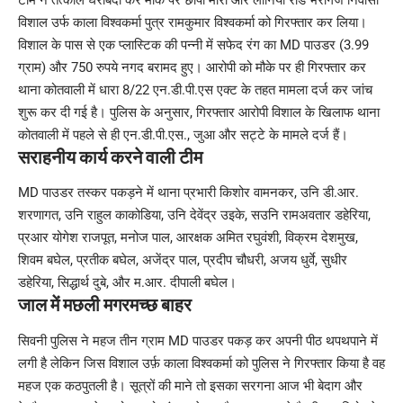
टीम ने तत्काल घेराबंदी कर मौके पर छापा मारा और लोनिया रोड भैरोगंज निवासी
विशाल उर्फ काला विश्वकर्मा पुत्र रामकुमार विश्वकर्मा को गिरफ्तार कर लिया।
विशाल के पास से एक प्लास्टिक की पन्नी में सफेद रंग का MD पाउडर (3.99
ग्राम) और 750 रुपये नगद बरामद हुए। आरोपी को मौके पर ही गिरफ्तार कर
थाना कोतवाली में धारा 8/22 एन.डी.पी.एस एक्ट के तहत मामला दर्ज कर जांच
शुरू कर दी गई है। पुलिस के अनुसार, गिरफ्तार आरोपी विशाल के खिलाफ थाना
कोतवाली में पहले से ही एन.डी.पी.एस., जुआ और सट्टे के मामले दर्ज हैं।
सराहनीय कार्य करने वाली टीम
MD पाउडर तस्कर पकड़ने में थाना प्रभारी किशोर वामनकर, उनि डी.आर.
शरणागत, उनि राहुल काकोडिया, उनि देवेंद्र उइके, सउनि रामअवतार डहेरिया,
प्रआर योगेश राजपूत, मनोज पाल, आरक्षक अमित रघुवंशी, विक्रम देशमुख,
शिवम बघेल, प्रतीक बघेल, अजेंद्र पाल, प्रदीप चौधरी, अजय धुर्वे, सुधीर
डहेरिया, सिद्धार्थ दुबे, और म.आर. दीपाली बघेल।
जाल में मछली मगरमच्छ बाहर
सिवनी पुलिस ने महज तीन ग्राम MD पाउडर पकड़ कर अपनी पीठ थपथपाने में
लगी है लेकिन जिस विशाल उर्फ़ काला विश्वकर्मा को पुलिस ने गिरफ्तार किया है वह
महज एक कठपुतली है। सूत्रों की माने तो इसका सरगना आज भी बेदाग और