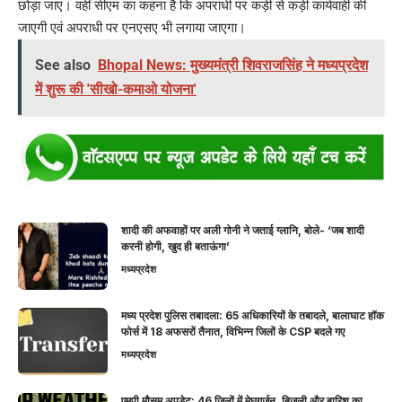
छोड़ा जाए। वहीं सीएम का कहना है कि अपराधी पर कड़ी से कड़ी कार्यवाही की
जाएगी एवं अपराधी पर एनएसए भी लगाया जाएगा।
See also
Bhopal News: मुख्यमंत्री शिवराजसिंह ने मध्यप्रदेश
में शुरू की 'सीखो-कमाओ योजना'
शादी की अफवाहों पर अली गोनी ने जताई ग्लानि, बोले- ‘जब शादी
करनी होगी, खुद ही बताऊंगा’
मध्यप्रदेश
मध्य प्रदेश पुलिस तबादला: 65 अधिकारियों के तबादले, बालाघाट हॉक
फोर्स में 18 अफसरों तैनात, विभिन्न जिलों के CSP बदले गए
मध्यप्रदेश
एमपी मौसम अपडेट: 46 जिलों में मेघगर्जन, बिजली और बारिश का